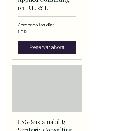
on D.E. & I.
Cargando los días...
1
1 BRL
real
brasileño
Reservar ahora
ESG/Sustainability
Strategic Consulting