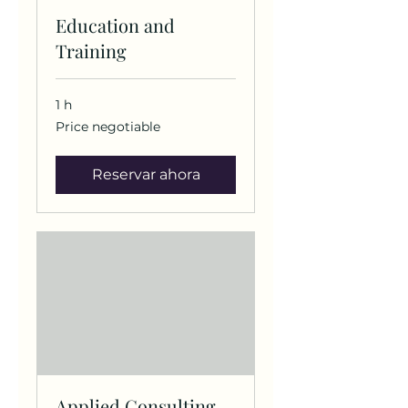
Education and
Training
1 h
Price
Price negotiable
negotiable
Reservar ahora
Applied Consulting