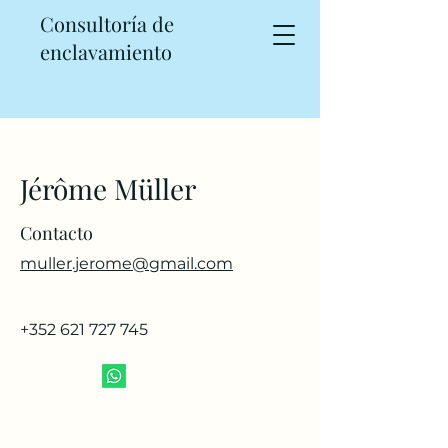
Consultoría de
enclavamiento
Jérôme Müller
Contacto
muller.jerome@gmail.com
+352 621 727 745