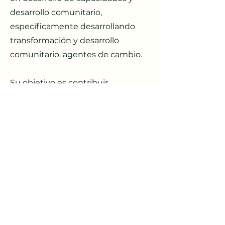
desarrollo comunitario,
específicamente desarrollando
transformación y desarrollo
comunitario. agentes de cambio.
Su objetivo es contribuir
eficazmente al desarrollo de las
organizaciones, sus sistemas y
procesos, con una postura de
aprendizaje y liderazgo, siendo
responsable de proyectos de
diversa complejidad y equipos de
amplia e internacional diversidad.