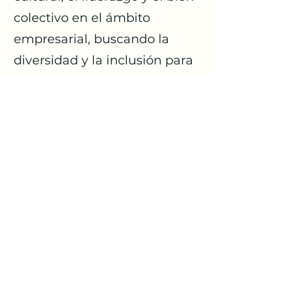
colectivo en el ámbito
empresarial, buscando la
diversidad y la inclusión para
la sostenibilidad y la mejora
continua de las
organizaciones.
Hoy se desempeña como
Directora Comercial en
Interlock Consulting con el
propósito de contribuir a la
transformación y el
aprendizaje continuo de la
sostenibilidad, la diversidad, la